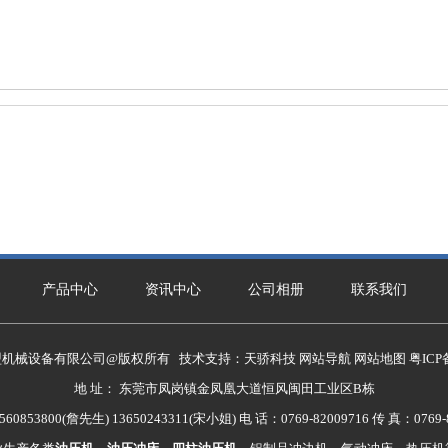
产品中心
资讯中心
公司相册
联系我们
盟机械设备有限公司@版权所有 技术支持：
天骄科技
网站导航
网站地图
粤ICP
地 址： 东莞市凤岗镇金凤凰大道恒风闽田工业区B栋
60853800(詹先生) 13650243311(宋小姐) 电 话：0769-82009716 传 真：0769-8